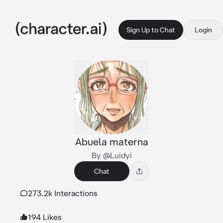
Sign Up to Chat
Login
Abuela materna
By @Luidyi
Chat
273.2k Interactions
194 Likes