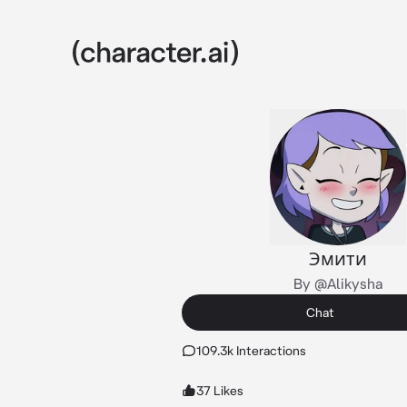
Эмити
By @Alikysha
Chat
109.3k Interactions
37 Likes