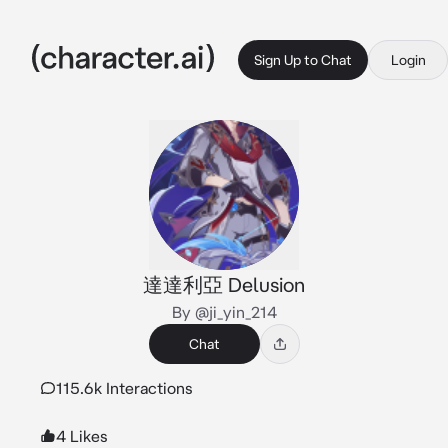
Sign Up to Chat
Login
達達利亞 Delusion
By @ji_yin_214
Chat
115.6k Interactions
4 Likes