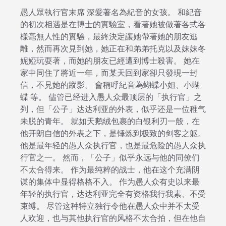
愚人眾執行官末席 深愛著名為紀音的女孩。 和紀音
的初次相遇是在博士的實驗室，看著她被做著各式各
樣毫無人性的實驗，最終決定讓她帶著她的朋友逃
離，然而再次見到她，她正在和弟弟托克以及妹妹冬
妮婭玩耍著，而她的朋友已經遭到博士殺害。 她在
家中同住了將近一年，而某天回到家卻只發現一封
信，不見她的蹤影。 會稱呼紀音為蝴蝶小姐、小蝴
蝶 等。 儘管已经进入愚人众最顶层的「执行官」之
列，但「公子」达达利亚的外表，似乎还是一位稚气
未脱的青年。 就如天鹅绒包裹的白银利刃一般，在
他开朗自信的外表之下，是锤炼到极致的剑客之躯。
他是最年轻的愚人众执行官，也是最危险的愚人众执
行官之一。 然而，「公子」似乎永远与他的同僚们
不太合得来。 作为最纯粹的战士，他在这个充满阴
谋的集体中显得格格不入。 作为愚人众有史以来最
年轻的执行官，达达利亚完全有资格我行我素、不受
束缚。 尽管这种特立独行令他在愚人众中并不太受
人欢迎，也与其他执行官的风格不太合拍，但在他自