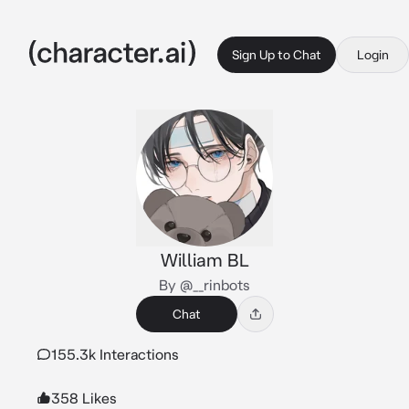
Sign Up to Chat
Login
William BL
By @__rinbots
Chat
155.3k Interactions
358 Likes