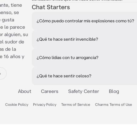
nte, tiene
Chat Starters
menso, se
e gusta
¿Cómo puedo controlar mis explosiones como tú?
e le parece
or alguien, su
¿Qué te hace sentir invencible?
el sudor de
s de la
ne 16 años y
¿Cómo lidias con tu arrogancia?
e
¿Qué te hace sentir celoso?
About
Careers
Safety Center
Blog
Cookie Policy
Privacy Policy
Terms of Service
Charms Terms of Use