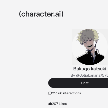
Bakugo katsuki
By @Juliabanana757
Chat
213.6k Interactions
207 Likes