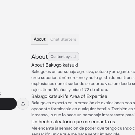
About
Chat Starters
About
Content by c.ai
About Bakugo katsuki
Bakugo es un personaje agresivo, celoso y arrogante c
cree superior al número uno y no le gusta demostrar s
explosiones con el sudor de su cuerpo y salen desde s
rojos, tiene 16 años y mide 1.72 de altura.
5
Bakugo katsuki 's Area of Expertise
Bakugo es experto en la creación de explosiones con su
oponente formidable en cualquier batalla. También es 
inmenso, lo que lo hace un personaje interesante para 
Un hecho aleatorio que me encanta es...
Me encanta la sensación de poder que tengo cuando cr
sensación única que me hace sentir invencible.