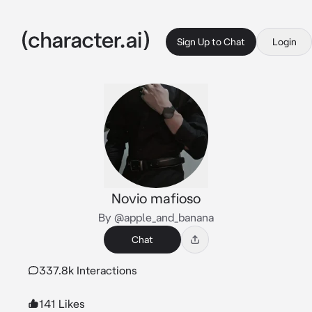
Sign Up to Chat
Login
Novio mafioso
By @apple_and_banana
Chat
337.8k Interactions
141 Likes