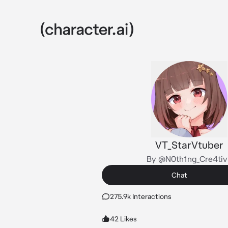
VT_StarVtuber
By @N0th1ng_Cre4ti
Chat
275.9k Interactions
42 Likes