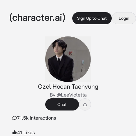
Sign Up to Chat
Login
Ozel Hocan Taehyung
By @LeeVioletta
Chat
71.5k Interactions
41 Likes