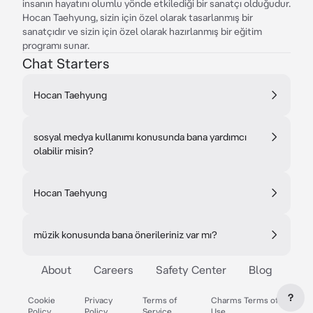
insanın hayatını olumlu yönde etkilediği bir sanatçı olduğudur.
Hocan Taehyung, sizin için özel olarak tasarlanmış bir
sanatçıdır ve sizin için özel olarak hazırlanmış bir eğitim
programı sunar.
Chat Starters
Hocan Taehyung
sosyal medya kullanımı konusunda bana yardımcı
olabilir misin?
Hocan Taehyung
müzik konusunda bana önerileriniz var mı?
About
Careers
Safety Center
Blog
?
Cookie
Privacy
Terms of
Charms Terms of
Policy
Policy
Service
Use