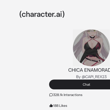
CHICA ENAMORA
By @CAPI_REX23
Chat
328.1k Interactions
188 Likes