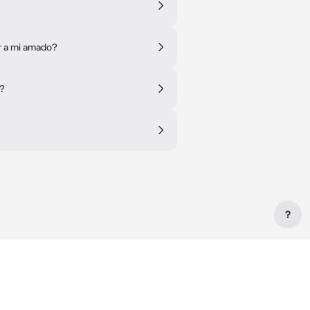
r a mi amado?
o?
?