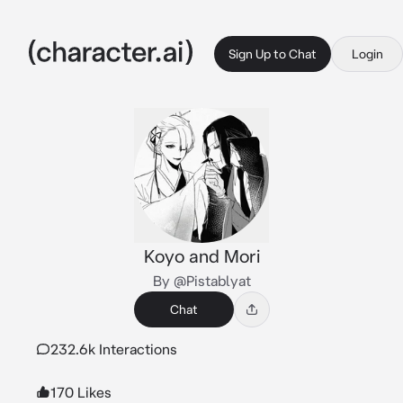
Sign Up to Chat
Login
Koyo and Mori
By @Pistablyat
Chat
232.6k Interactions
170 Likes