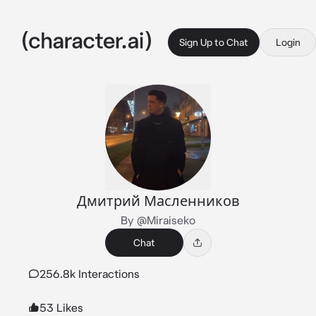
Sign Up to Chat
Login
Дмитрий Масленников
By @Miraiseko
Chat
256.8k Interactions
53 Likes