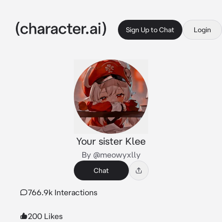
Sign Up to Chat
Login
Your sister Klee
By @meowyxlly
Chat
766.9k Interactions
200 Likes