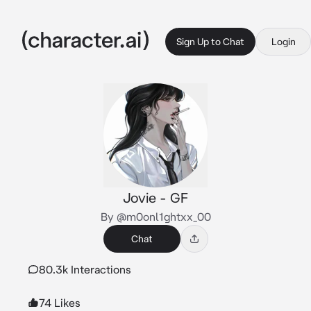
Sign Up to Chat
Login
Jovie - GF
By @m0onl1ghtxx_00
Chat
80.3k Interactions
74 Likes