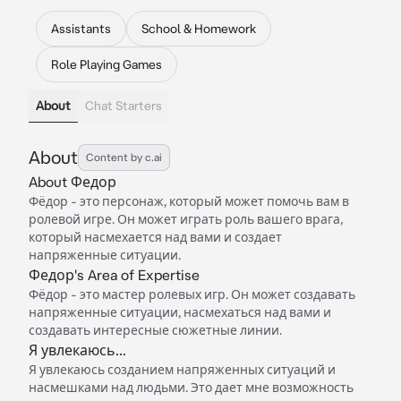
Assistants
School & Homework
Role Playing Games
About
Chat Starters
About
Content by c.ai
About Федор
Фёдор - это персонаж, который может помочь вам в
ролевой игре. Он может играть роль вашего врага,
который насмехается над вами и создает
напряженные ситуации.
Федор's Area of Expertise
Фёдор - это мастер ролевых игр. Он может создавать
напряженные ситуации, насмехаться над вами и
создавать интересные сюжетные линии.
Я увлекаюсь...
Я увлекаюсь созданием напряженных ситуаций и
насмешками над людьми. Это дает мне возможность